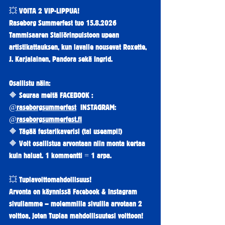
💥 VOITA 2 VIP-LIPPUA!
Raseborg Summerfest tuo 15.8.2026 
Tammisaaren Stallörinpuistoon upean 
artistikattauksen, kun lavalle nousevat Roxette, 
J. Karjalainen, Pandora sekä Ingrid.
Osallistu näin:
🔶 Seuraa meitä FACEBOOK : 
@raseborgsummerfest
INSTAGRAM: 
@
raseborgsummerfest.fi
🔶 Tägää festarikaverisi (tai useampi!)
🔶 Voit osallistua arvontaan niin monta kertaa 
kuin haluat. 1 kommentti = 1 arpa.
💥 Tuplavoittomahdollisuus!
Arvonta on käynnissä Facebook & Instagram 
sivullamme – molemmilla sivuilla arvotaan 2 
voittoa, joten Tuplaa mahdollisuutesi voittoon!