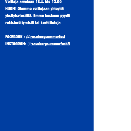
Voittaja arvotaan 13.4. klo 12.00
HUOM! Otamme voittajaan yhteyttä 
yksityisviestillä. Emme koskaan pyydä 
rekisteröitymistä tai korttitietoja
FACEBOOK : 
@raseborgsummerfest
INSTAGRAM: 
@
raseborgsummerfest.fi